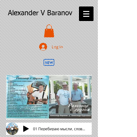
Alexander V Baranov
Log In
01 Перебираю мысли, словно струны...