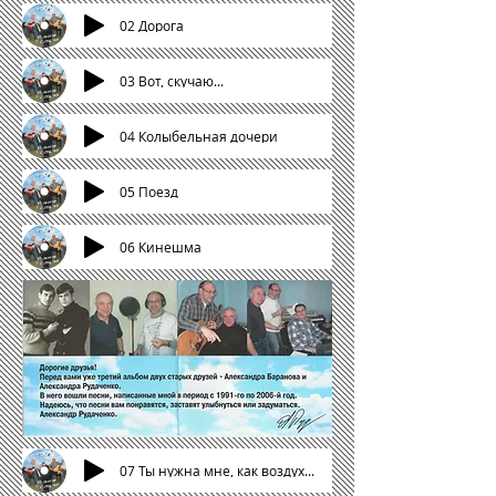
02 Дорога
03 Вот, скучаю...
04 Колыбельная дочери
05 Поезд
06 Кинешма
07 Ты нужна мне, как воздух...